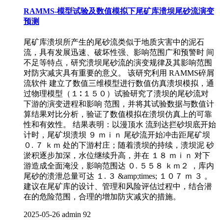
RAMMS-模型试验及数值模拟下尾矿库溃坝尾砂流演变
预测
尾矿库溃坝所产生的尾砂流类似于地质灾害中的泥石
流，具有发展迅速、破坏性强、影响范围广和预警时 间
不足等特点，研究溃坝尾砂流的演变规律及其影响范围
对防灾减灾具有重要的意义。 该研究利用 RAMMS碎屑
流软件 建立了数值三维模型进行数值仿真溃坝模拟，通
过物理模型（１∶ １５０）试验研究了溃坝的尾砂流对
下游的演变进程和影响 范围，并将其试验数据与数值计
算结果对比分析，验证了数值模拟在溃坝仿真上的可靠
性和有效性。 结果表明：以漫顶水 流到达拦砂坝底开始
计时，尾矿坝溃坝 ９ ｍｉｎ 尾砂流开始冲击距尾矿坝
０. ７ ｋｍ 处的下游村庄；随着溃坝的持续，溃坝泥 砂
淤积逐步加深，水位继续升高，并在 １８ ｍｉｎ 对下
游造成全面淹没，影响范围达 ０. ５５８ ｋｍ２ ，库内
尾砂的溃泄总量可达 １. ３ &amp;times; １０７ ｍ ３ 。
建议在尾矿库的设计、管理和风险评估过程中，结合潜
在的危险范围，合理的增加防灾减灾的措施。
2025-05-26
admin
92