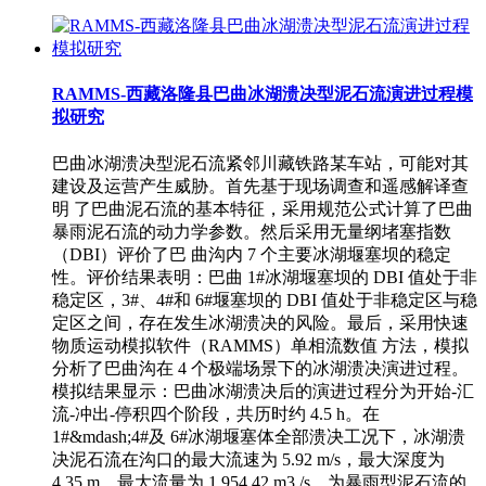
RAMMS-西藏洛隆县巴曲冰湖溃决型泥石流演进过程模
拟研究
巴曲冰湖溃决型泥石流紧邻川藏铁路某车站，可能对其
建设及运营产生威胁。首先基于现场调查和遥感解译查
明 了巴曲泥石流的基本特征，采用规范公式计算了巴曲
暴雨泥石流的动力学参数。然后采用无量纲堵塞指数
（DBI）评价了巴 曲沟内 7 个主要冰湖堰塞坝的稳定
性。评价结果表明：巴曲 1#冰湖堰塞坝的 DBI 值处于非
稳定区，3#、4#和 6#堰塞坝的 DBI 值处于非稳定区与稳
定区之间，存在发生冰湖溃决的风险。最后，采用快速
物质运动模拟软件（RAMMS）单相流数值 方法，模拟
分析了巴曲沟在 4 个极端场景下的冰湖溃决演进过程。
模拟结果显示：巴曲冰湖溃决后的演进过程分为开始-汇
流-冲出-停积四个阶段，共历时约 4.5 h。在
1#&mdash;4#及 6#冰湖堰塞体全部溃决工况下，冰湖溃
决泥石流在沟口的最大流速为 5.92 m/s，最大深度为
4.35 m，最大流量为 1 954.42 m3 /s，为暴雨型泥石流的