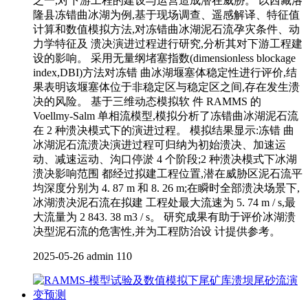
之一,对下游工程的建设与运营造成潜在威胁。 以西藏洛
隆县冻错曲冰湖为例,基于现场调查、遥感解译、特征值
计算和数值模拟方法,对冻错曲冰湖泥石流孕灾条件、动
力学特征及 溃决演进过程进行研究,分析其对下游工程建
设的影响。 采用无量纲堵塞指数(dimensionless blockage
index,DBI)方法对冻错 曲冰湖堰塞体稳定性进行评价,结
果表明该堰塞体位于非稳定区与稳定区之间,存在发生溃
决的风险。 基于三维动态模拟软 件 RAMMS 的
Voellmy-Salm 单相流模型,模拟分析了冻错曲冰湖泥石流
在 2 种溃决模式下的演进过程。 模拟结果显示:冻错 曲
冰湖泥石流溃决演进过程可归纳为初始溃决、加速运
动、减速运动、沟口停淤 4 个阶段;2 种溃决模式下冰湖
溃决影响范围 都经过拟建工程位置,潜在威胁区泥石流平
均深度分别为 4. 87 m 和 8. 26 m;在瞬时全部溃决场景下,
冰湖溃决泥石流在拟建 工程处最大流速为 5. 74 m / s,最
大流量为 2 843. 38 m3 / s。 研究成果有助于评价冰湖溃
决型泥石流的危害性,并为工程防治设 计提供参考。
2025-05-26
admin
110